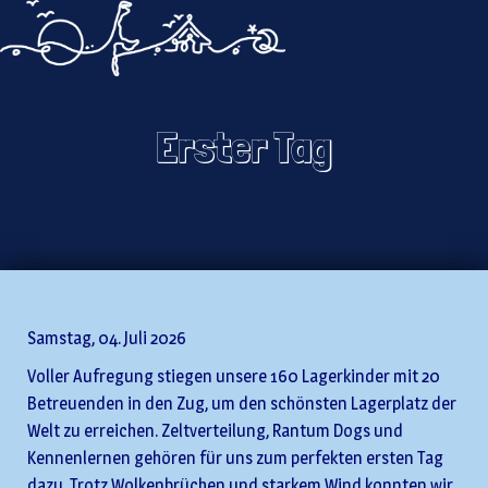
ZELTLAGER
Zeltlager d
Kreissportv
RANTUM I
Schleswig-
Flensburg e
2026
Rantum auf 
Erster Tag
Veröffentlicht am
4. Juli 2026
Samstag, 04. Juli 2026
Voller Aufregung stiegen unsere 160 Lagerkinder mit 20
Betreuenden in den Zug, um den schönsten Lagerplatz der
Welt zu erreichen. Zeltverteilung, Rantum Dogs und
Kennenlernen gehören für uns zum perfekten ersten Tag
dazu. Trotz Wolkenbrüchen und starkem Wind konnten wir